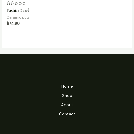
Rated
Pachira Braid
0
out
Ceramic pots
of
5
$
74.90
Home
Shop
About
Contact