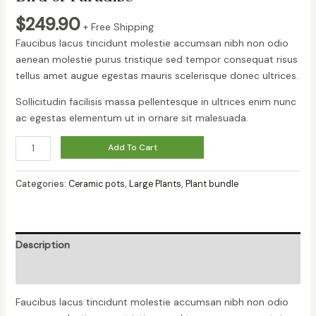
$
249.90
+ Free Shipping
Faucibus lacus tincidunt molestie accumsan nibh non odio
aenean molestie purus tristique sed tempor consequat risus
tellus amet augue egestas mauris scelerisque donec ultrices.
Sollicitudin facilisis massa pellentesque in ultrices enim nunc
ac egestas elementum ut in ornare sit malesuada.
Bird
Add To Cart
of
Paradise
Categories:
Ceramic pots
,
Large Plants
,
Plant bundle
quantity
Description
Reviews (0)
Faucibus lacus tincidunt molestie accumsan nibh non odio