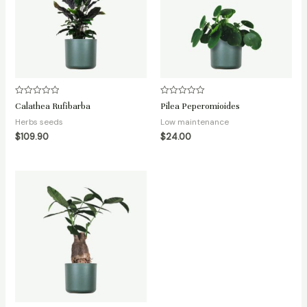
Rated
Rated
Calathea Rufibarba
Pilea Peperomioides
0
0
out
out
Herbs seeds
Low maintenance
of
of
5
5
$
109.90
$
24.00