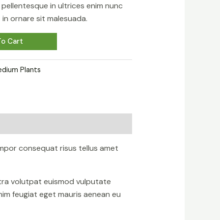
sa pellentesque in ultrices enim nunc
in ornare sit malesuada.
o Cart
dium Plants
mpor consequat risus tellus amet
etra volutpat euismod vulputate
nim feugiat eget mauris aenean eu