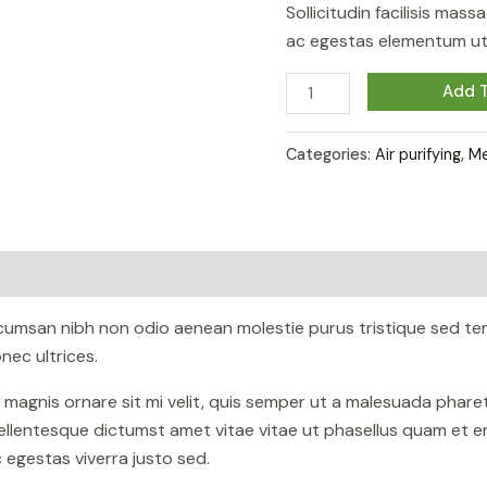
Sollicitudin facilisis mas
ac egestas elementum ut 
Birdnest
Add T
Japanese
quantity
Categories:
Air purifying
,
Me
ccumsan nibh non odio aenean molestie purus tristique sed te
ec ultrices.
n magnis ornare sit mi velit, quis semper ut a malesuada phar
ellentesque dictumst amet vitae vitae ut phasellus quam et e
egestas viverra justo sed.