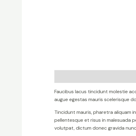
Description
Reviews (0)
Faucibus lacus tincidunt molestie a
augue egestas mauris scelerisque don
Tincidunt mauris, pharetra aliquam i
pellentesque et risus in malesuada p
volutpat, dictum donec gravida nunc 