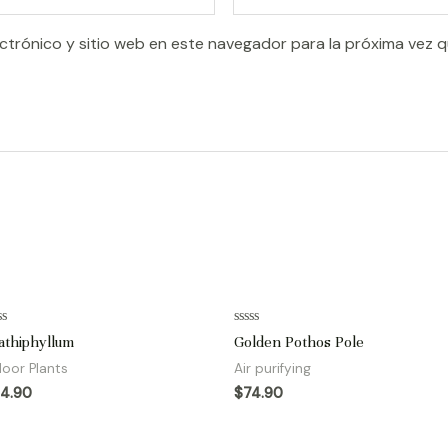
ctrónico y sitio web en este navegador para la próxima vez 
ted
Rated
athiphyllum
Golden Pothos Pole
0
t
out
door Plants
Air purifying
of
5
4.90
$
74.90