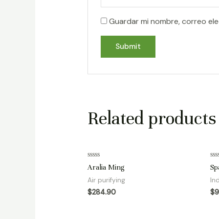
Guardar mi nombre, correo ele
Related products
Rated
Ra
Aralia Ming
Sp
0
0
out
ou
Air purifying
In
of
of
5
5
$
284.90
$
9