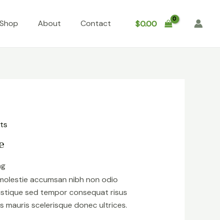
Shop
About
Contact
$
0.00
ts
e
ng
 molestie accumsan nibh non odio
istique sed tempor consequat risus
s mauris scelerisque donec ultrices.