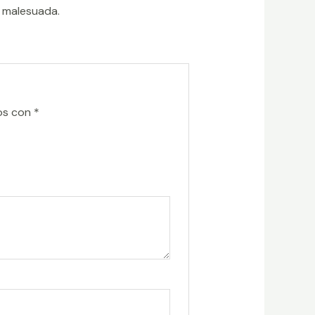
t malesuada.
os con
*