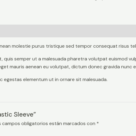
Sleeve
quantity
nean molestie purus tristique sed tempor consequat risus tel
elit, quis semper ut a malesuada pharetra volutpat euismod vu
eget mauris aenean eu volutpat, dictum donec gravida nunc eg
c ac egestas elementum ut in ornare sit malesuada.
astic Sleeve”
s campos obligatorios están marcados con
*