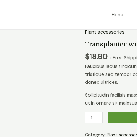
Home
Plant accessories
Transplanter wit
$
18.90
+ Free Shipp
Faucibus lacus tincidu
tristique sed tempor c
donec ultrices.
Sollicitudin facilisis 
ut in ornare sit malesu
Transplanter
with
Plastic
Category:
Plant accessor