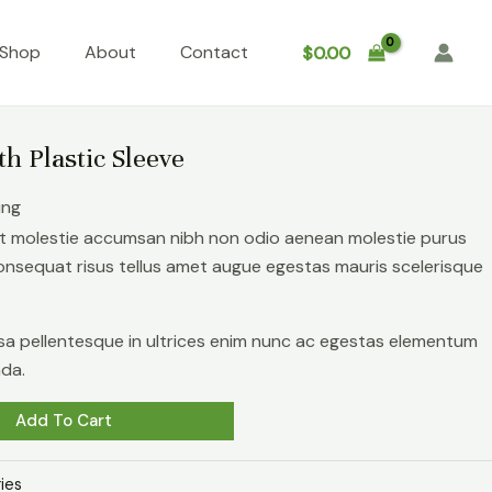
Shop
About
Contact
$
0.00
h Plastic Sleeve
ing
nt molestie accumsan nibh non odio aenean molestie purus
onsequat risus tellus amet augue egestas mauris scelerisque
massa pellentesque in ultrices enim nunc ac egestas elementum
ada.
Add To Cart
ies