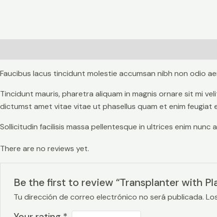
Description
Reviews (0)
Faucibus lacus tincidunt molestie accumsan nibh non odio ae
Tincidunt mauris, pharetra aliquam in magnis ornare sit mi v
dictumst amet vitae vitae ut phasellus quam et enim feugiat 
Sollicitudin facilisis massa pellentesque in ultrices enim nun
There are no reviews yet.
Be the first to review “Transplanter with Pl
Tu dirección de correo electrónico no será publicada.
Lo
Your rating
*