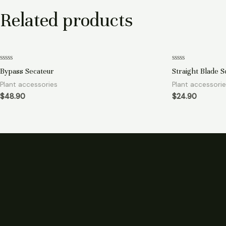
Related products
Rated
Rated
Bypass Secateur
Straight Blade S
0
0
out
out
Plant accessories
Plant accessori
of
of
5
5
$
48.90
$
24.90